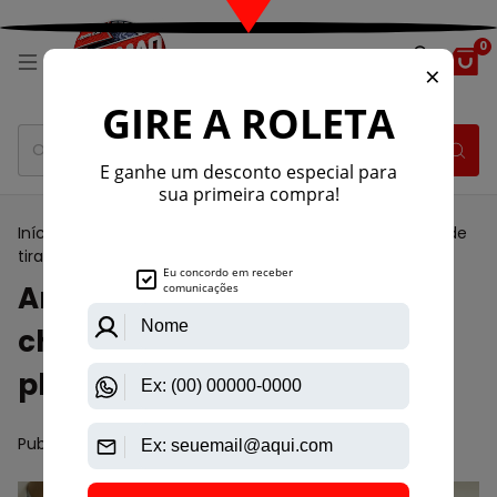
0
Início
>
Blog
>
Ano Novo, máquina nova: chegou a hora de
tirar seus planos de costura do papel!
Ano Novo, máquina nova:
chegou a hora de tirar seus
planos de costura do papel!
Publicado em 13/01/2026 por Heloiza