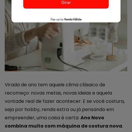
Virada de ano tem aquele clima clássico de
recomeço: novas metas, novas ideias e aquela
vontade real de fazer acontecer. E se você costura,
seja por hobby, renda extra ou já pensando em
empreender, uma coisa é certa:
Ano Novo
combina muito com máquina de costura nova
.