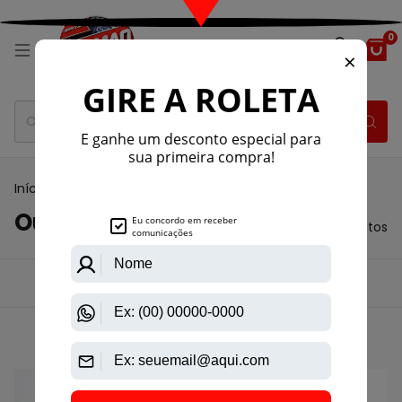
0
Início
>
Outros
Outros
20 produtos
Ordenar por:
Filtrar
Mais vendidos