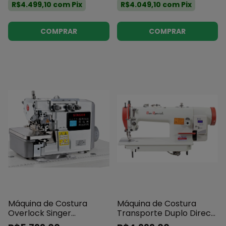
R$4.499,10
com
Pix
R$4.049,10
com
Pix
COMPRAR
COMPRAR
Máquina de Costura
Máquina de Costura
Overlock Singer
Transporte Duplo Direct
Eletrônica 351E 3 Fios
Drive Sun Special