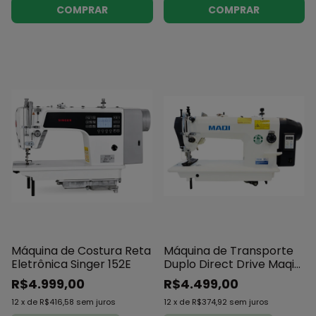
COMPRAR
COMPRAR
Máquina de Costura Reta
Máquina de Transporte
Eletrônica Singer 152E
Duplo Direct Drive Maqi
LS-0303DP
R$4.999,00
R$4.499,00
12
x
de
R$416,58
sem juros
12
x
de
R$374,92
sem juros