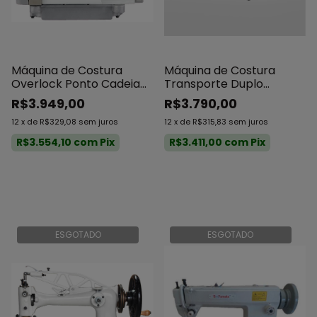
Máquina de Costura
Máquina de Costura
Overlock Ponto Cadeia
Transporte Duplo
Singer 324G - 4 Fios
Bracob Direct Drive
R$3.949,00
R$3.790,00
Direct Drive
12
x
de
R$329,08
sem juros
12
x
de
R$315,83
sem juros
R$3.554,10
com
Pix
R$3.411,00
com
Pix
ESGOTADO
ESGOTADO