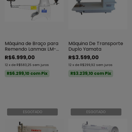
Máquina de Braço para
Máquina De Transporte
Remendo Lanmax LM-
Duplo Yamata
2972
R$6.999,00
R$3.599,00
12
x
de
R$583,25
sem juros
12
x
de
R$299,92
sem juros
R$6.299,10
com
Pix
R$3.239,10
com
Pix
ESGOTADO
ESGOTADO