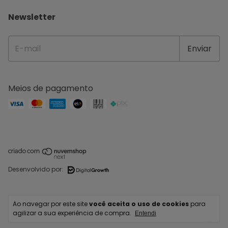
Newsletter
Meios de pagamento
Desenvolvido por:
Copyright IPERMAQ COSTURA E BORDADO LTDA - 42254088000207 - 2026.
Ao navegar por este site
você aceita o uso de cookies
para
Todos os direitos reservados.
agilizar a sua experiência de compra.
Entendi