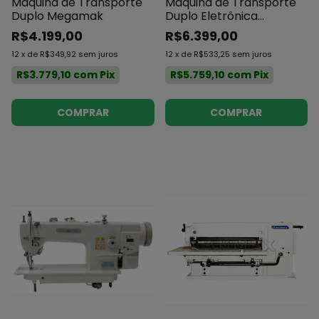
Máquina de Transporte
Máquina de Transporte
Duplo Megamak
Duplo Eletrônica
Megamak H33
R$4.199,00
R$6.399,00
12
x
de
R$349,92
sem juros
12
x
de
R$533,25
sem juros
R$3.779,10
com
Pix
R$5.759,10
com
Pix