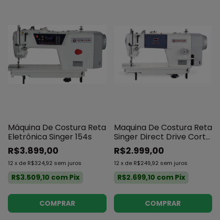
Máquina De Costura Reta
Maquina De Costura Reta
Eletrônica Singer 154s
Singer Direct Drive Corte
De Linha
R$3.899,00
R$2.999,00
12
x
de
R$324,92
sem juros
12
x
de
R$249,92
sem juros
R$3.509,10
com
Pix
R$2.699,10
com
Pix
COMPRAR
COMPRAR