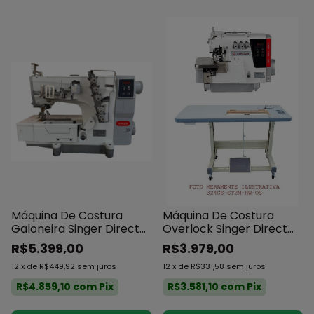
Máquina De Costura
Máquina De Costura
Galoneira Singer Direct
Overlock Singer Direct
Drive
Drive 3 Fios
R$5.399,00
R$3.979,00
12
x
de
R$449,92
sem juros
12
x
de
R$331,58
sem juros
R$4.859,10
com
Pix
R$3.581,10
com
Pix