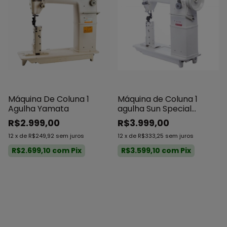
Máquina De Coluna 1
Máquina de Coluna 1
Agulha Yamata
agulha Sun Special
SS810W
R$2.999,00
R$3.999,00
12
x
de
R$249,92
sem juros
12
x
de
R$333,25
sem juros
R$2.699,10
com
Pix
R$3.599,10
com
Pix