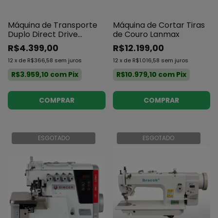
Máquina de Transporte
Máquina de Cortar Tiras
Duplo Direct Drive
de Couro Lanmax
Megamak
R$4.399,00
R$12.199,00
12
x
de
R$366,58
sem juros
12
x
de
R$1.016,58
sem juros
R$3.959,10
com
Pix
R$10.979,10
com
Pix
COMPRAR
ESGOTADO
ESGOTADO