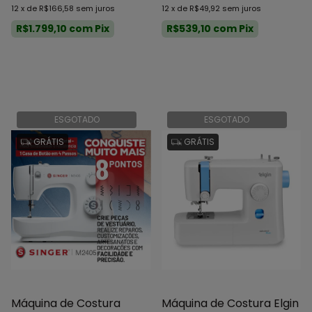
12
x
de
R$166,58
sem juros
12
x
de
R$49,92
sem juros
R$1.799,10
com
Pix
R$539,10
com
Pix
ESGOTADO
ESGOTADO
GRÁTIS
GRÁTIS
Máquina de Costura
Máquina de Costura Elgin