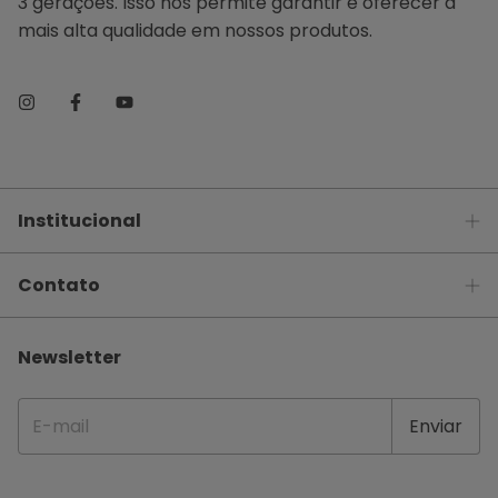
3 gerações. Isso nos permite garantir e oferecer a
mais alta qualidade em nossos produtos.
Institucional
Contato
Newsletter