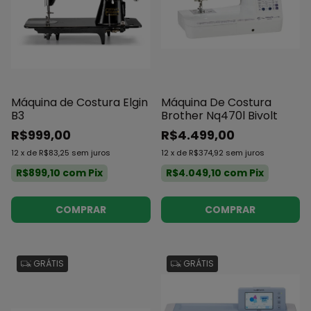
Máquina de Costura Elgin
Máquina De Costura
B3
Brother Nq470l Bivolt
R$999,00
R$4.499,00
12
x
de
R$83,25
sem juros
12
x
de
R$374,92
sem juros
R$899,10
com
Pix
R$4.049,10
com
Pix
COMPRAR
GRÁTIS
GRÁTIS