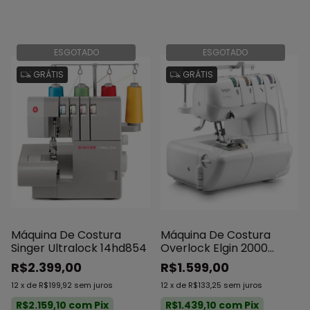
ESGOTADO
ESGOTADO
GRÁTIS
GRÁTIS
Máquina De Costura
Máquina De Costura
Singer Ultralock 14hd854
Overlock Elgin 2000
Portátil
R$2.399,00
R$1.599,00
12
x
de
R$199,92
sem juros
12
x
de
R$133,25
sem juros
R$2.159,10
com
Pix
R$1.439,10
com
Pix