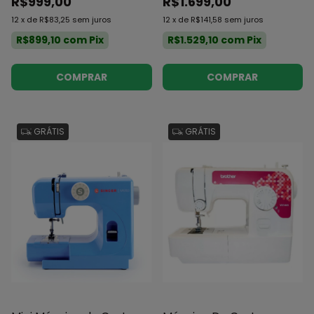
R$999,00
R$1.699,00
12
x
de
R$83,25
sem juros
12
x
de
R$141,58
sem juros
R$899,10
com
Pix
R$1.529,10
com
Pix
COMPRAR
GRÁTIS
GRÁTIS