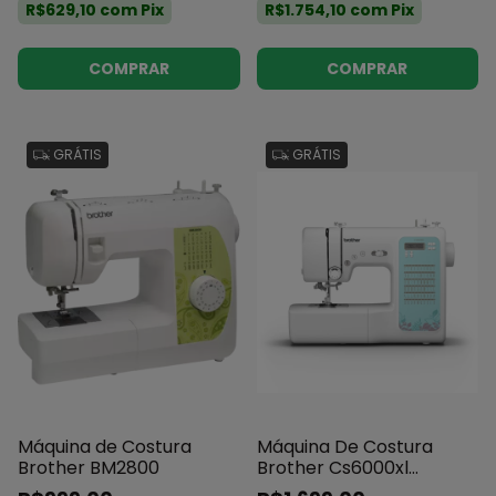
R$629,10
com
Pix
R$1.754,10
com
Pix
COMPRAR
GRÁTIS
GRÁTIS
Máquina de Costura
Máquina De Costura
Brother BM2800
Brother Cs6000xl
Autovolt