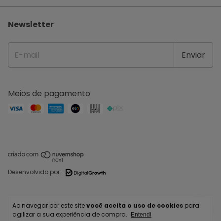
Newsletter
Meios de pagamento
Desenvolvido por:
Copyright IPERMAQ COSTURA E BORDADO LTDA - 42254088000207 - 2026.
Ao navegar por este site
você aceita o uso de cookies
para
Todos os direitos reservados.
agilizar a sua experiência de compra.
Entendi