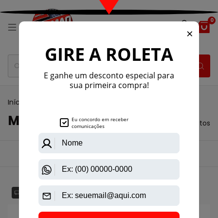
0
Início
>
Passadoria
>
Mini caldeira
Mini caldeira
2 produtos
Ordenar por:
Filtrar
Mais vendidos
GRÁTIS
GRÁTIS