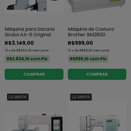
Máquina para Sacaria
Máquina de Costura
Siruba AA-6 Original
Brother BM2800
R$3.149,00
R$999,00
12
x
de
R$262,42
sem juros
12
x
de
R$83,25
sem juros
R$2.834,10
com
Pix
R$899,10
com
Pix
COMPRAR
COMPRAR
GRÁTIS
GRÁTIS