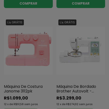
COMPRAR
GRÁTIS
GRÁTIS
Máquina De Costura
Máquina De Bordado
Janome 3112pk
Brother Autovolt -
Pe560l Área 10x10cm
R$1.099,00
R$3.299,00
12
x
de
R$91,58
sem juros
12
x
de
R$274,92
sem juros