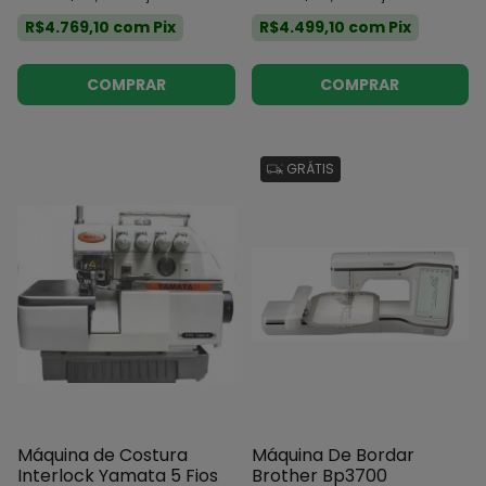
R$4.769,10
com
Pix
R$4.499,10
com
Pix
COMPRAR
COMPRAR
GRÁTIS
Máquina de Costura
Máquina De Bordar
Interlock Yamata 5 Fios
Brother Bp3700