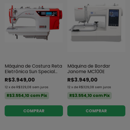
Máquina de Costura Reta
Máquina de Bordar
Eletrônica Sun Special
Janome MC100E
SS19E-D4-PR-QI
R$3.949,00
R$3.949,00
12
x
de
R$329,08
sem juros
12
x
de
R$329,08
sem juros
R$3.554,10
com
Pix
R$3.554,10
com
Pix
COMPRAR