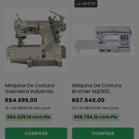
GRÁTIS
Maquina De Costura
Máquina De Costura
Galoneira Industrial
Brother Nq1300
Yamata 3 Agulhas
Eletrônica Com 232
R$4.699,00
R$7.549,00
Pontos
12
x
de
R$391,58
sem juros
12
x
de
R$629,08
sem juros
R$4.229,10
com
Pix
R$6.794,10
com
Pix