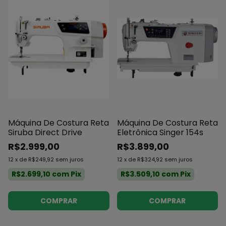
Máquina De Costura Reta
Máquina De Costura Reta
Siruba Direct Drive
Eletrônica Singer 154s
R$2.999,00
R$3.899,00
12
x
de
R$249,92
sem juros
12
x
de
R$324,92
sem juros
R$2.699,10
com
Pix
R$3.509,10
com
Pix
COMPRAR
COMPRAR