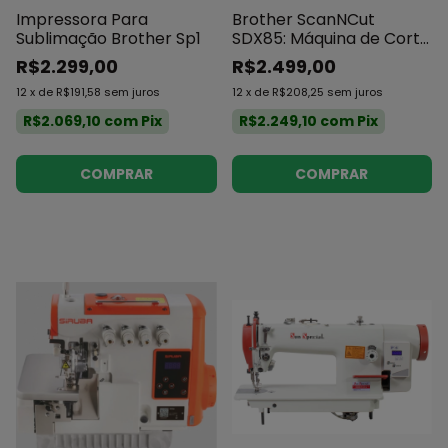
Impressora Para
Brother ScanNCut
Sublimação Brother Sp1
SDX85: Máquina de Corte
Inteligente com Scanner
R$2.299,00
R$2.499,00
Integrado
12
x
de
R$191,58
sem juros
12
x
de
R$208,25
sem juros
R$2.069,10
com
Pix
R$2.249,10
com
Pix
COMPRAR