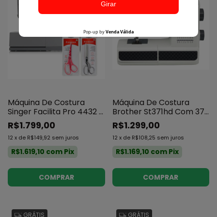
Máquina De Costura
Máquina De Costura
Singer Facilita Pro 4432 -
Brother St371hd Com 37
32 Pontos
Pontos
R$1.799,00
R$1.299,00
12
x
de
R$149,92
sem juros
12
x
de
R$108,25
sem juros
R$1.619,10
com
Pix
R$1.169,10
com
Pix
COMPRAR
COMPRAR
GRÁTIS
GRÁTIS