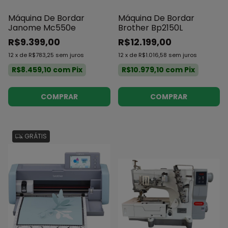
Máquina De Bordar
Máquina De Bordar
Janome Mc550e
Brother Bp2150L
R$9.399,00
R$12.199,00
12
x
de
R$783,25
sem juros
12
x
de
R$1.016,58
sem juros
R$8.459,10
com
Pix
R$10.979,10
com
Pix
GRÁTIS