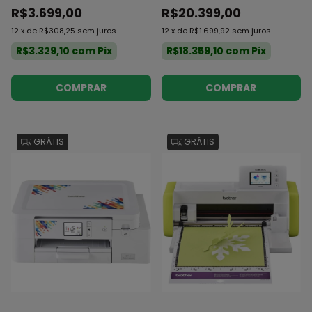
R$3.699,00
R$20.399,00
12
x
de
R$308,25
sem juros
12
x
de
R$1.699,92
sem juros
R$3.329,10
com
Pix
R$18.359,10
com
Pix
GRÁTIS
GRÁTIS