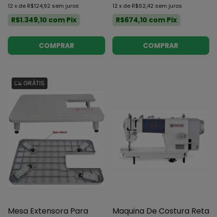
12
x
de
R$124,92
sem juros
12
x
de
R$62,42
sem juros
R$1.349,10
com
Pix
R$674,10
com
Pix
COMPRAR
GRÁTIS
Mesa Extensora Para
Maquina De Costura Reta