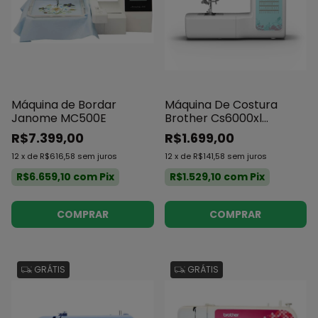
Máquina de Bordar
Máquina De Costura
Janome MC500E
Brother Cs6000xl
Autovolt
R$7.399,00
R$1.699,00
12
x
de
R$616,58
sem juros
12
x
de
R$141,58
sem juros
R$6.659,10
com
Pix
R$1.529,10
com
Pix
GRÁTIS
GRÁTIS