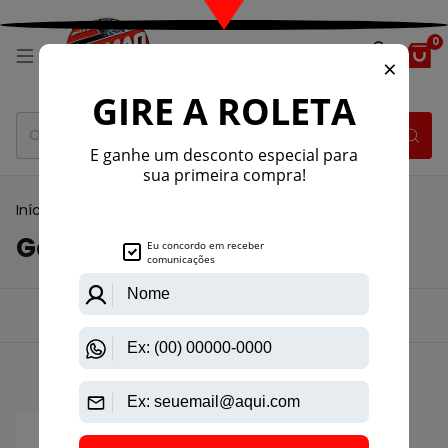
0
Início
>
Galoneira
>
Galoneira Convencional
Galoneira Convencional
Ordenar por:
Filtrar
Mais vendidos