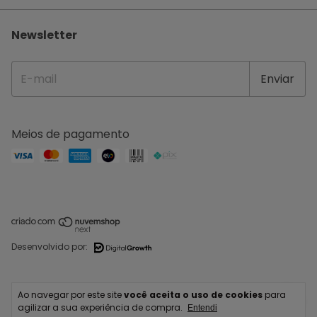
Newsletter
Meios de pagamento
Desenvolvido por:
Copyright IPERMAQ COSTURA E BORDADO LTDA - 42254088000207 - 2026.
Ao navegar por este site
você aceita o uso de cookies
para
Todos os direitos reservados.
agilizar a sua experiência de compra.
Entendi