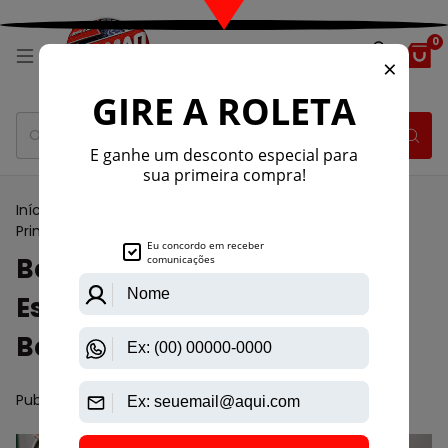
0
Início
>
Blog
>
Bordado Perfeito: Como Escolher Sua
Primeira Bordadeira
Bordado Perfeito: Como
Escolher Sua Primeira
Bordadeira
Publicado em 26/08/2025 por Digital Growth