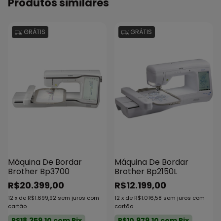
Produtos similares
GRÁTIS
GRÁTIS
Máquina De Bordar
Máquina De Bordar
Brother Bp3700
Brother Bp2150L
R$20.399,00
R$12.199,00
12
x
de
R$1.699,92
sem juros
com
12
x
de
R$1.016,58
sem juros
com
cartão
cartão
R$18.359,10
com
Pix
R$10.979,10
com
Pix