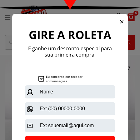
0
1
/
7