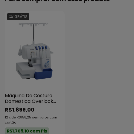
GRÁTIS
Máquina De Costura
Domestica Overlock
Brother 3534dt
R$1.899,00
12
x
de
R$158,25
sem juros
com
cartão
R$1.709,10
com
Pix