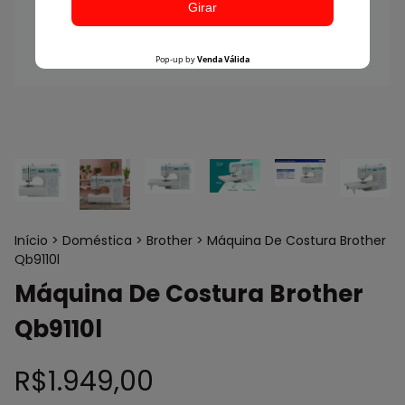
Início
>
Doméstica
>
Brother
>
Máquina De Costura Brother
Qb9110l
Máquina De Costura Brother
Qb9110l
R$1.949,00