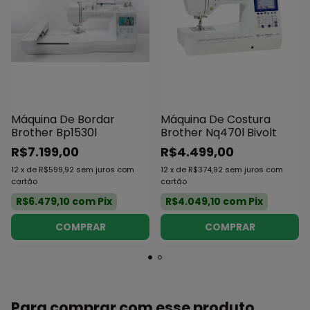
Máquina De Bordar
Máquina De Costura
Brother Bp1530l
Brother Nq470l Bivolt
R$7.199,00
R$4.499,00
12
x
de
R$599,92
sem juros
com
12
x
de
R$374,92
sem juros
com
cartão
cartão
R$6.479,10
com
Pix
R$4.049,10
com
Pix
Para comprar com esse produto