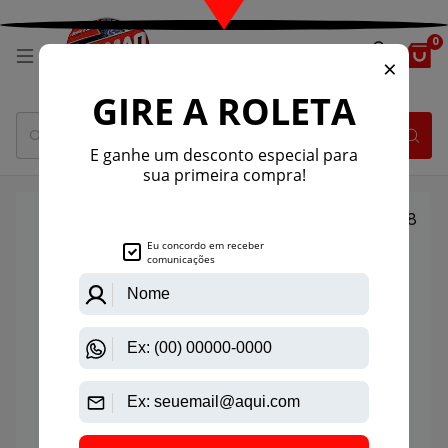
0
1
/
8