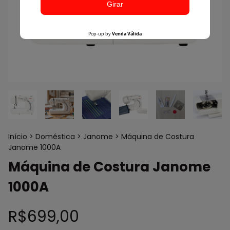
Início
>
Doméstica
>
Janome
>
Máquina de Costura
Janome 1000A
Máquina de Costura Janome
1000A
R$699,00