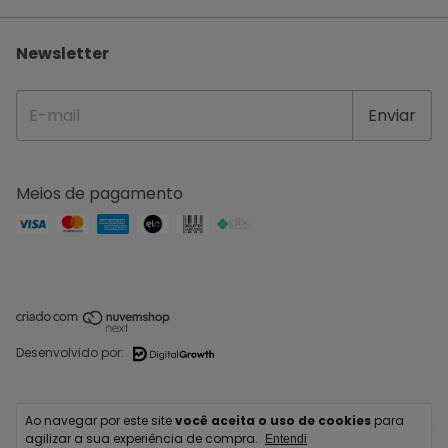
Newsletter
Meios de pagamento
Desenvolvido por:
Copyright IPERMAQ COSTURA E BORDADO LTDA - 42254088000207 - 2026.
Ao navegar por este site
você aceita o uso de cookies
para
Todos os direitos reservados.
agilizar a sua experiência de compra.
Entendi