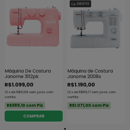
GRÁTIS
Máquina De Costura
Máquina de Costura
Janome 3112pk
Janome 2008s
R$1.099,00
R$1.190,00
12
x
de
R$91,58
sem juros
com
12
x
de
R$99,17
sem juros
com
cartão
cartão
R$989,10
com
Pix
R$1.071,00
com
Pix
COMPRAR