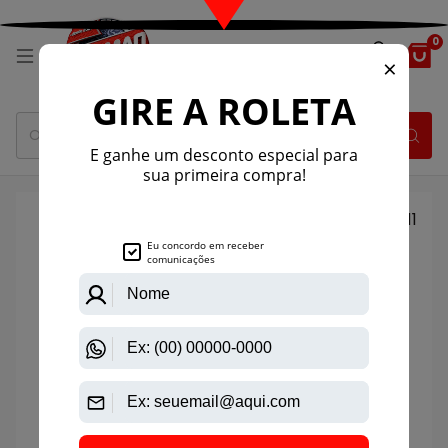
0
1
/
11