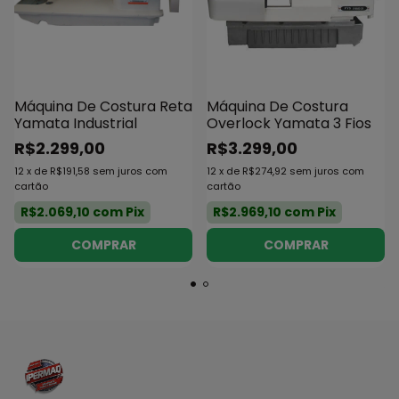
Máquina De Costura Reta
Máquina De Costura
Yamata Industrial
Overlock Yamata 3 Fios
R$2.299,00
R$3.299,00
12
x
de
R$191,58
sem juros
com
12
x
de
R$274,92
sem juros
com
cartão
cartão
R$2.069,10
com
Pix
R$2.969,10
com
Pix