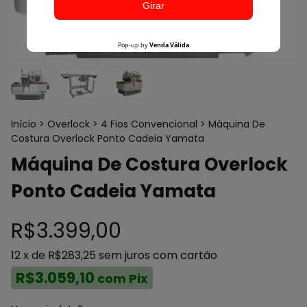
Início
>
Overlock
>
4 Fios Convencional
>
Máquina De
Costura Overlock Ponto Cadeia Yamata
Máquina De Costura Overlock
Ponto Cadeia Yamata
R$3.399,00
12
x de
R$283,25
sem juros
com cartão
R$3.059,10
com
Pix