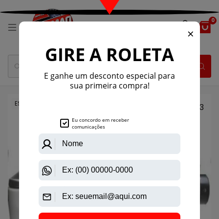
0
ESGOTADO
1
/
3