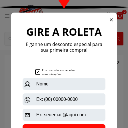
0
1
/
2