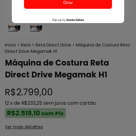
Início
>
Reta
>
Reta Direct Drive
>
Máquina de Costura Reta
Direct Drive Megamak H1
Máquina de Costura Reta
Direct Drive Megamak H1
R$2.799,00
12
x de
R$233,25
sem juros
com cartão
R$2.519,10
com
Pix
Ver mais detalhes