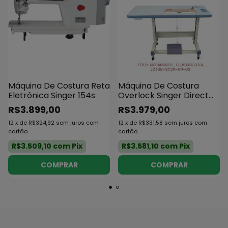
Máquina De Costura Reta
Máquina De Costura
Eletrônica Singer 154s
Overlock Singer Direct
Drive 3 Fios
R$3.899,00
R$3.979,00
12
x
de
R$324,92
sem juros
com
12
x
de
R$331,58
sem juros
com
cartão
cartão
R$3.509,10
com
Pix
R$3.581,10
com
Pix
COMPRAR
COMPRAR