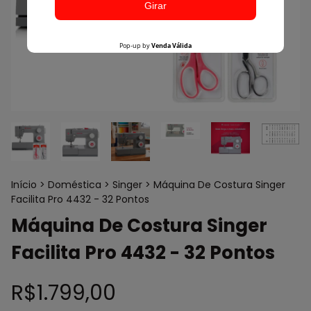
Início
>
Doméstica
>
Singer
>
Máquina De Costura Singer
Facilita Pro 4432 - 32 Pontos
Máquina De Costura Singer
Facilita Pro 4432 - 32 Pontos
R$1.799,00