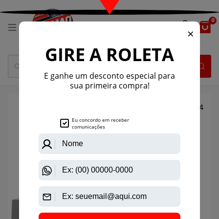
0
1
/
14