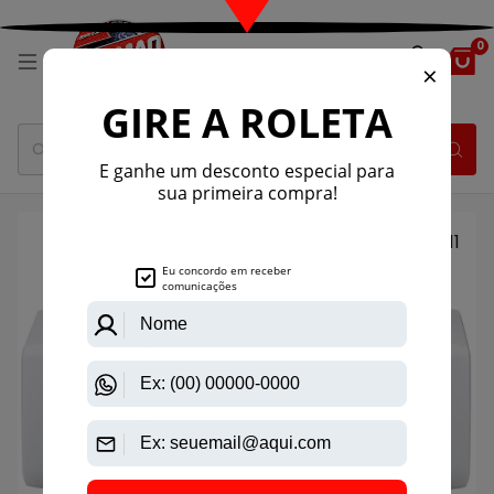
0
1
/
11