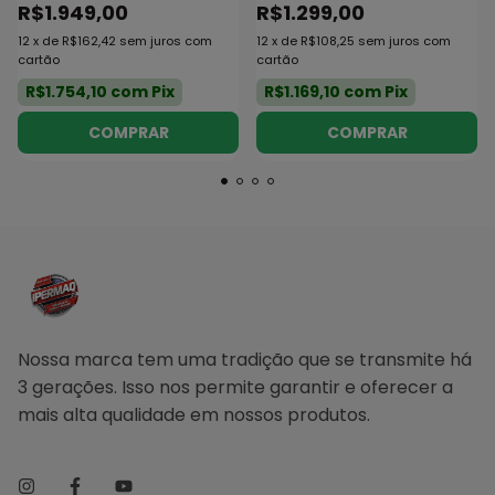
Pontos
R$1.949,00
R$1.299,00
12
x
de
R$162,42
sem juros
com
12
x
de
R$108,25
sem juros
com
cartão
cartão
R$1.754,10
com
Pix
R$1.169,10
com
Pix
COMPRAR
Nossa marca tem uma tradição que se transmite há
3 gerações. Isso nos permite garantir e oferecer a
mais alta qualidade em nossos produtos.